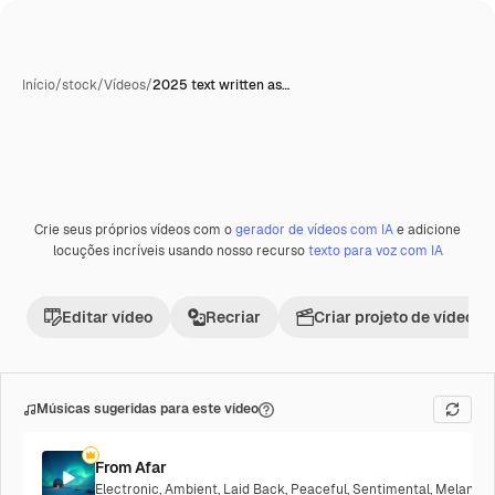
Início
/
stock
/
Vídeos
/
2025 text written as…
Crie seus próprios vídeos com o
gerador de vídeos com IA
e adicione
Premium
locuções incríveis usando nosso recurso
texto para voz com IA
Editar vídeo
Recriar
Criar projeto de vídeo
Músicas sugeridas para este vídeo
From Afar
Electronic
,
Ambient
,
Laid Back
,
Peaceful
,
Sentimental
,
Melancho