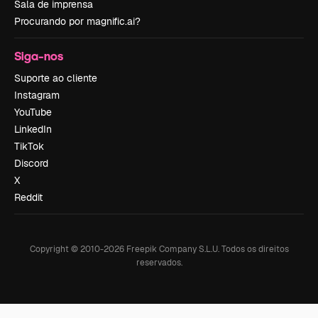
Sala de imprensa
Procurando por magnific.ai?
Siga-nos
Suporte ao cliente
Instagram
YouTube
LinkedIn
TikTok
Discord
X
Reddit
Copyright © 2010-
2026
Freepik Company S.L.U.
Todos os direitos
reservados
.