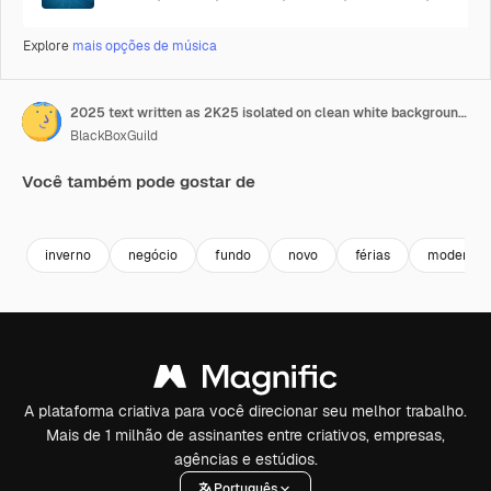
Explore
mais opções de música
2025 text written as 2K25 isolated on clean white background with chroma key and alpha channel to remove or replace background
BlackBoxGuild
Você também pode gostar de
Premium
Premium
Gerado por IA
Premium
Premium
Gerado por 
inverno
negócio
fundo
novo
férias
moderno
A plataforma criativa para você direcionar seu melhor trabalho.
Mais de 1 milhão de assinantes entre criativos, empresas,
agências e estúdios.
Português