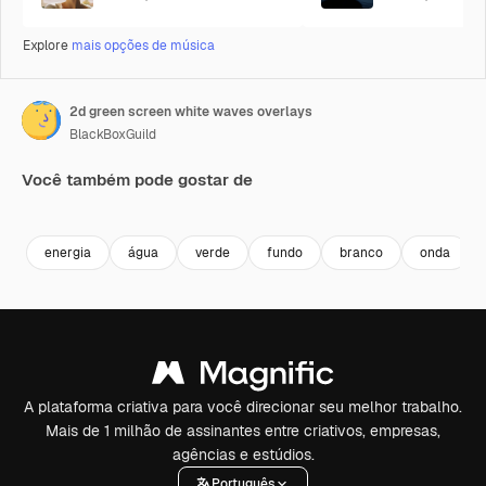
Explore
mais opções de música
2d green screen white waves overlays
BlackBoxGuild
Você também pode gostar de
Premium
Premium
Premium
Premium
energia
água
verde
fundo
branco
onda
A plataforma criativa para você direcionar seu melhor trabalho.
Mais de 1 milhão de assinantes entre criativos, empresas,
agências e estúdios.
Português