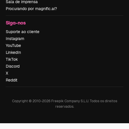
Sala de imprensa
Procurando por magnific.ai?
Siga-nos
Suporte ao cliente
Instagram
YouTube
LinkedIn
TikTok
Discord
X
Reddit
Copyright © 2010-
2026
Freepik Company S.L.U.
Todos os direitos
reservados
.