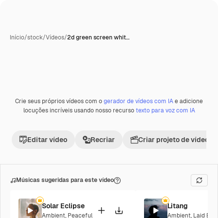
Início
/
stock
/
Vídeos
/
2d green screen whit…
Crie seus próprios vídeos com o
gerador de vídeos com IA
e adicione
Premium
locuções incríveis usando nosso recurso
texto para voz com IA
Editar vídeo
Recriar
Criar projeto de vídeo
Músicas sugeridas para este vídeo
Solar Eclipse
Litang
Ambient
,
Peaceful
Ambient
,
Laid Bac