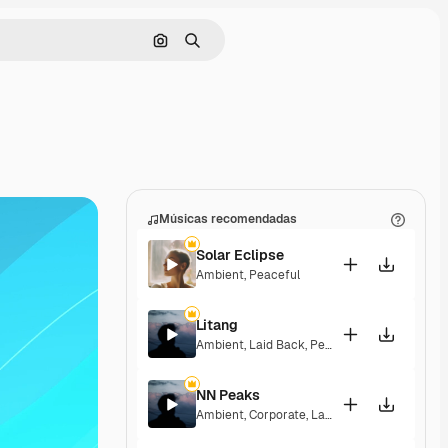
Pesquisar por imagem
Buscar
Músicas recomendadas
Solar Eclipse
Ambient
,
Peaceful
Litang
Ambient
,
Laid Back
,
Peaceful
,
Hopeful
NN Peaks
Ambient
,
Corporate
,
Laid Back
,
Peaceful
,
Hop