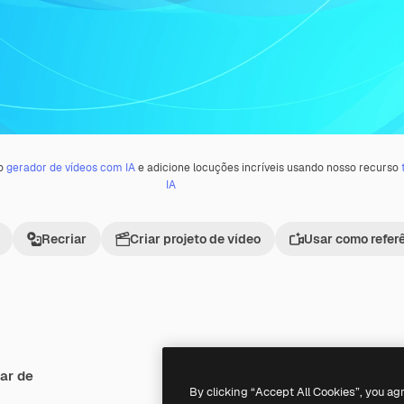
 o
gerador de vídeos com IA
e adicione locuções incríveis usando nosso recurso
IA
Recriar
Criar projeto de vídeo
Usar como refer
ar de
Premium
Premium
By clicking “Accept All Cookies”, you ag