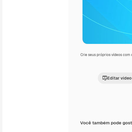
Crie seus próprios vídeos com
Editar vídeo
Você também pode gost
Premium
Premium