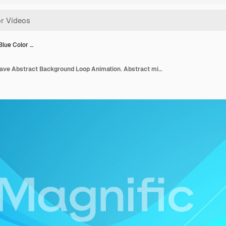
Blue Color …
4K Clean Blue Color Wave Abstract Background Loop Animation. Abstract minimal geometric lines Wave motion background