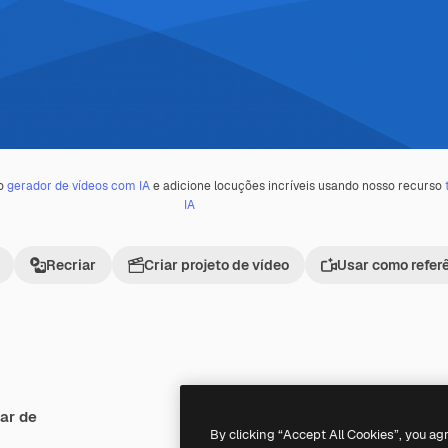
 o
gerador de vídeos com IA
e adicione locuções incríveis usando nosso recurso
IA
Recriar
Criar projeto de vídeo
Usar como refer
ar de
Premium
Premium
By clicking “Accept All Cookies”, you ag