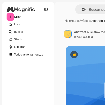
Criar
Início
/
stock
/
Vídeos
/
Abstract 
Início
Buscar
BlackBoxGuild
Stock
Explorar
Todas as ferramentas
Premium