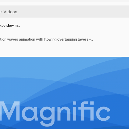
blue slow m…
Abstract blue slow motion waves animation with flowing overlapping layers - loopable undulating background