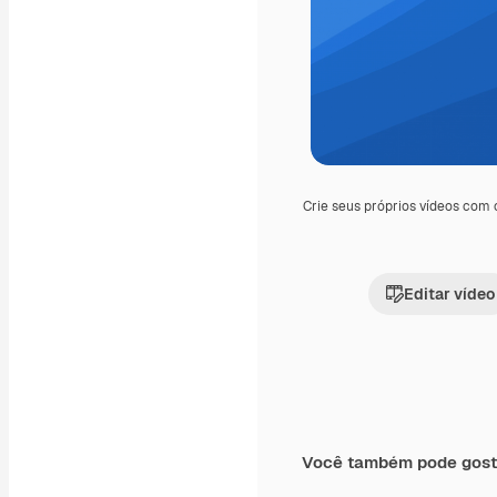
Crie seus próprios vídeos com
Editar vídeo
Você também pode gost
Premium
Premium