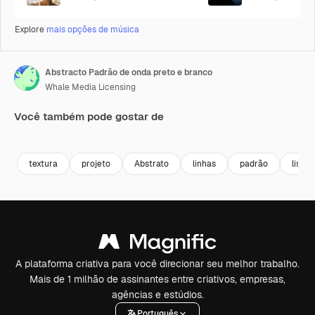
Explore
mais opções de música
Abstracto Padrão de onda preto e branco
Whale Media Licensing
Você também pode gostar de
Premium
Premium
Premium
Premium
textura
projeto
Abstrato
linhas
padrão
listra
A plataforma criativa para você direcionar seu melhor trabalho.
Mais de 1 milhão de assinantes entre criativos, empresas,
agências e estúdios.
Português