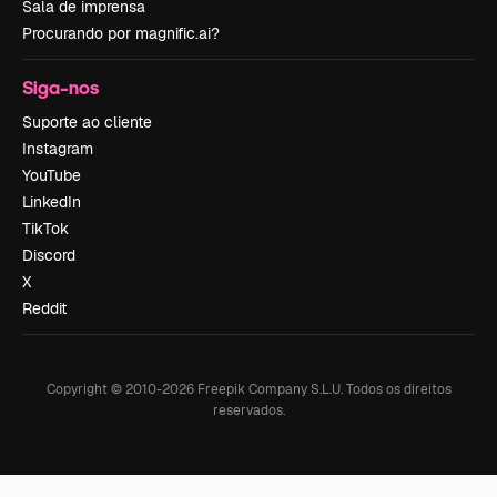
Sala de imprensa
Procurando por magnific.ai?
Siga-nos
Suporte ao cliente
Instagram
YouTube
LinkedIn
TikTok
Discord
X
Reddit
Copyright © 2010-
2026
Freepik Company S.L.U.
Todos os direitos
reservados
.