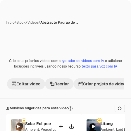
Início
/
stock
/
Vídeos
/
Abstracto Padrão de …
Crie seus próprios vídeos com o
gerador de vídeos com IA
e adicione
Premium
locuções incríveis usando nosso recurso
texto para voz com IA
Editar vídeo
Recriar
Criar projeto de vídeo
Músicas sugeridas para este vídeo
Solar Eclipse
Litang
Ambient
,
Peaceful
Ambient
,
Laid Bac