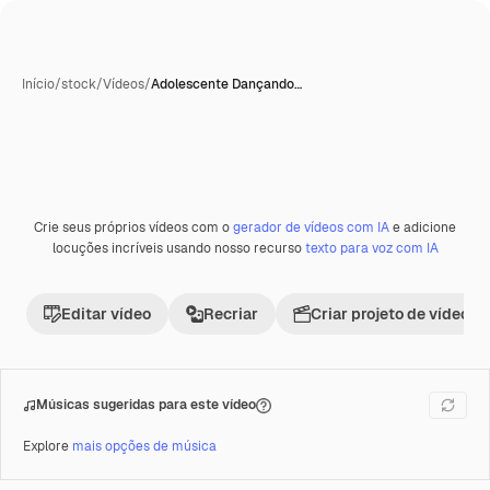
Início
/
stock
/
Vídeos
/
Adolescente Dançando…
Crie seus próprios vídeos com o
gerador de vídeos com IA
e adicione
Premium
locuções incríveis usando nosso recurso
texto para voz com IA
Editar vídeo
Recriar
Criar projeto de vídeo
Músicas sugeridas para este vídeo
Explore
mais opções de música