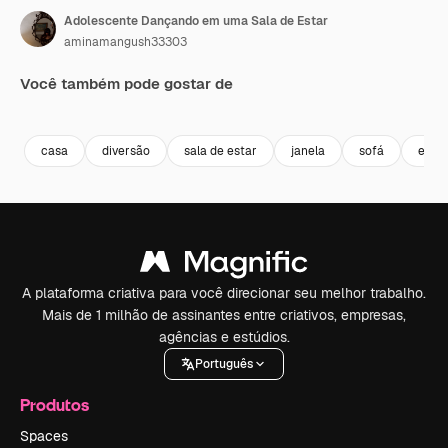
Adolescente Dançando em uma Sala de Estar
aminamangush33303
Você também pode gostar de
Premium
Premium
Premium
Premium
casa
diversão
sala de estar
janela
sofá
estil
A plataforma criativa para você direcionar seu melhor trabalho.
Mais de 1 milhão de assinantes entre criativos, empresas,
agências e estúdios.
Português
Produtos
Spaces