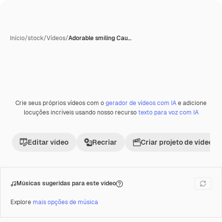
Início
/
stock
/
Vídeos
/
Adorable smiling Cau…
Crie seus próprios vídeos com o
gerador de vídeos com IA
e adicione
Premium
locuções incríveis usando nosso recurso
texto para voz com IA
Editar vídeo
Recriar
Criar projeto de vídeo
Músicas sugeridas para este vídeo
Explore
mais opções de música