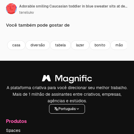
Adorable smiling Caucasian toddler in blue sweater sits at desk. Cute child uses molding machine to make plasticine figures.
tereliukv
Você também pode gostar de
Premium
Premium
Premium
Premium
casa
diversão
tabela
lazer
bonito
mão
A plataforma criativa para você direcionar seu melhor trabalho.
Mais de 1 milhão de assinantes entre criativos, empresas,
agências e estúdios.
Português
Produtos
Spaces