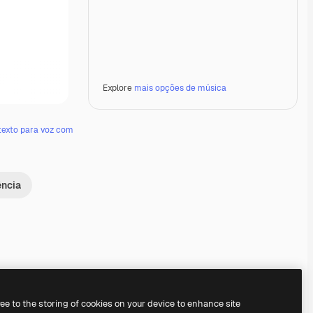
Explore
mais opções de música
texto para voz com
ência
Premium
Premium
Premium
Premium
ree to the storing of cookies on your device to enhance site