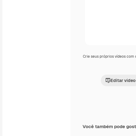
Crie seus próprios vídeos com
Editar vídeo
Você também pode gost
Premium
Premium