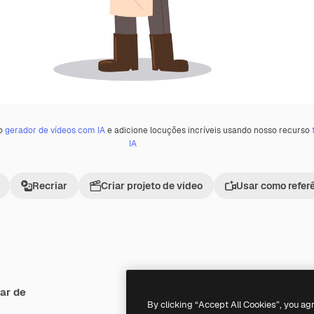
 o
gerador de vídeos com IA
e adicione locuções incríveis usando nosso recurso
IA
Recriar
Criar projeto de vídeo
Usar como refer
ar de
Premium
Premium
Gerado por IA
By clicking “Accept All Cookies”, you ag