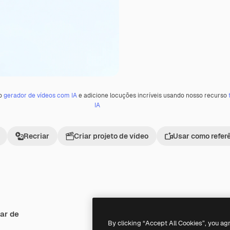
 o
gerador de vídeos com IA
e adicione locuções incríveis usando nosso recurso
IA
Recriar
Criar projeto de vídeo
Usar como refer
ar de
Premium
Premium
By clicking “Accept All Cookies”, you ag