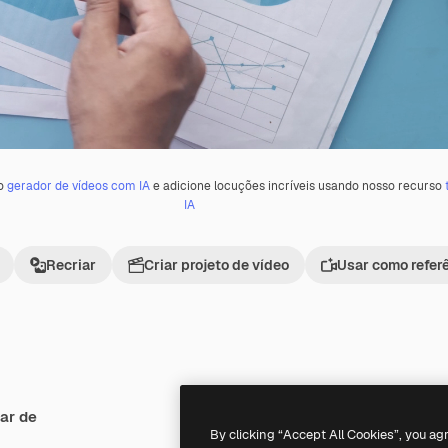
 o
gerador de vídeos com IA
e adicione locuções incríveis usando nosso recurso
IA
Recriar
Criar projeto de vídeo
Usar como refer
ar de
Premium
Premium
By clicking “Accept All Cookies”, you ag