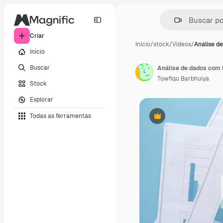
Criar
Início
/
stock
/
Vídeos
/
Análise d
Início
Buscar
Análise de dados com 
Towfiqu Barbhuiya
Stock
Explorar
Todas as ferramentas
Premium