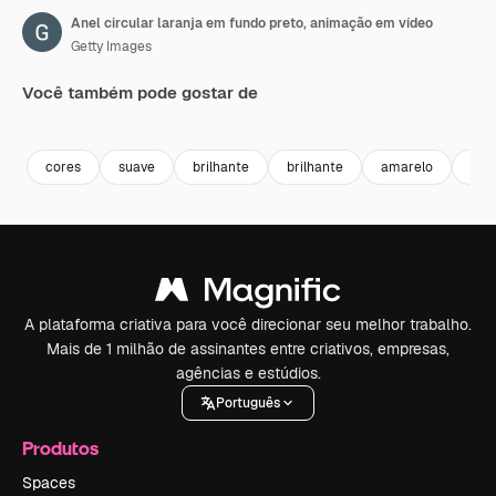
Anel circular laranja em fundo preto, animação em vídeo
Getty Images
Você também pode gostar de
Premium
Premium
Premium
Premium
cores
suave
brilhante
brilhante
amarelo
pro
A plataforma criativa para você direcionar seu melhor trabalho.
Mais de 1 milhão de assinantes entre criativos, empresas,
agências e estúdios.
Português
Produtos
Spaces