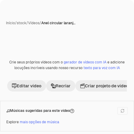
Início
/
stock
/
Vídeos
/
Anel circular laranj…
Crie seus próprios vídeos com o
gerador de vídeos com IA
e adicione
Premium
locuções incríveis usando nosso recurso
texto para voz com IA
Editar vídeo
Recriar
Criar projeto de vídeo
Músicas sugeridas para este vídeo
Explore
mais opções de música