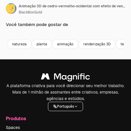
Animação 3D de cedro-vermelho-ocidental com efeito de vento em tela azul
BlackBoxGuild
Você também pode gostar de
Premium
Premium
Premium
Premium
natureza
planta
animação
renderização 3D
tela a
A plataforma criativa para você direcionar seu melhor trabalho.
Mais de 1 milhão de assinantes entre criativos, empresas,
agências e estúdios.
Português
Produtos
Spaces