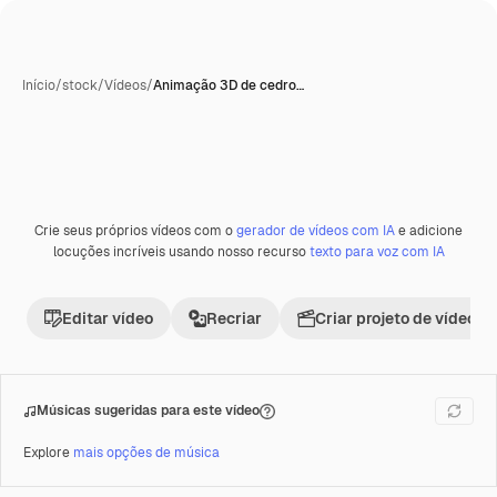
Início
/
stock
/
Vídeos
/
Animação 3D de cedro…
Crie seus próprios vídeos com o
gerador de vídeos com IA
e adicione
Premium
locuções incríveis usando nosso recurso
texto para voz com IA
Editar vídeo
Recriar
Criar projeto de vídeo
Músicas sugeridas para este vídeo
Explore
mais opções de música