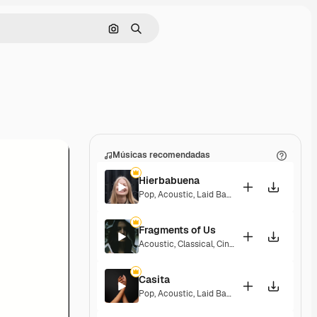
Pesquisar por imagem
Buscar
Músicas recomendadas
Hierbabuena
Pop
,
Acoustic
,
Laid Back
,
Peaceful
,
Hopeful
,
Fragments of Us
Acoustic
,
Classical
,
Cinematic
,
Dramatic
,
Pea
Casita
Pop
,
Acoustic
,
Laid Back
,
Peaceful
,
Hopeful
,