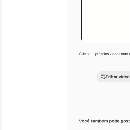
Crie seus próprios vídeos com
Editar vídeo
Você também pode gost
Premium
Premium