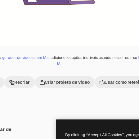
 o
gerador de vídeos com IA
e adicione locuções incríveis usando nosso recurso
IA
Recriar
Criar projeto de vídeo
Usar como refer
ar de
Premium
Premium
Gerado por IA
By clicking “Accept All Cookies”, you ag