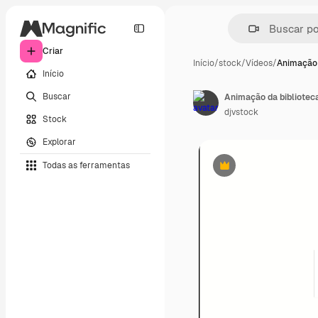
Criar
Início
/
stock
/
Vídeos
/
Animação 
Início
Buscar
Animação da biblioteca
djvstock
Stock
Explorar
Todas as ferramentas
Premium