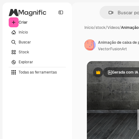
Criar
Início
/
stock
/
Vídeos
/
Animação 
Início
Buscar
VectorFusionArt
Stock
Explorar
Todas as ferramentas
Gerada com IA
Premium