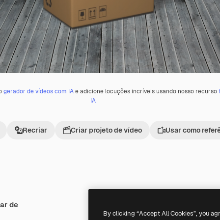
 o
gerador de vídeos com IA
e adicione locuções incríveis usando nosso recurso
IA
Recriar
Criar projeto de vídeo
Usar como refer
ar de
Premium
Premium
Gerado por IA
By clicking “Accept All Cookies”, you ag