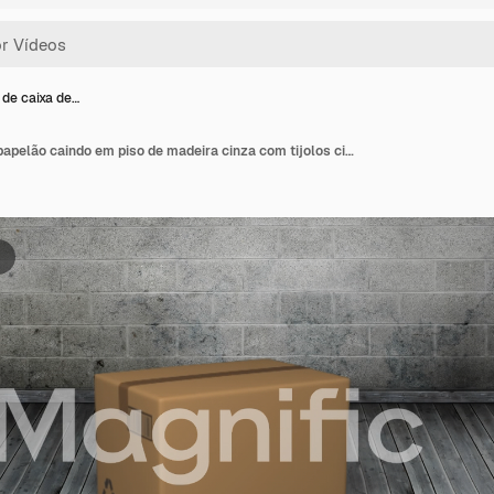
de caixa de…
Animação de caixa de papelão caindo em piso de madeira cinza com tijolos cinzas ao fundo.