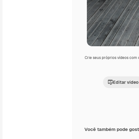
Crie seus próprios vídeos com
Editar vídeo
Você também pode gost
Premium
Premium
Gerado por IA