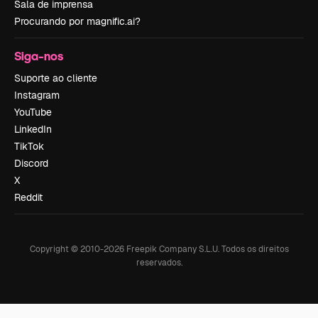
Sala de imprensa
Procurando por magnific.ai?
Siga-nos
Suporte ao cliente
Instagram
YouTube
LinkedIn
TikTok
Discord
X
Reddit
Copyright © 2010-
2026
Freepik Company S.L.U.
Todos os direitos
reservados
.