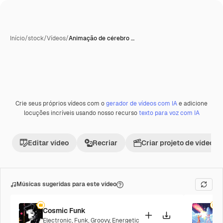
Início
/
stock
/
Vídeos
/
Animação de cérebro …
Gerada com IA
Crie seus próprios vídeos com o
gerador de vídeos com IA
e adicione
Premium
locuções incríveis usando nosso recurso
texto para voz com IA
Editar vídeo
Recriar
Criar projeto de vídeo
Músicas sugeridas para este vídeo
Cosmic Funk
F
Electronic
,
Funk
,
Groovy
,
Energetic
P