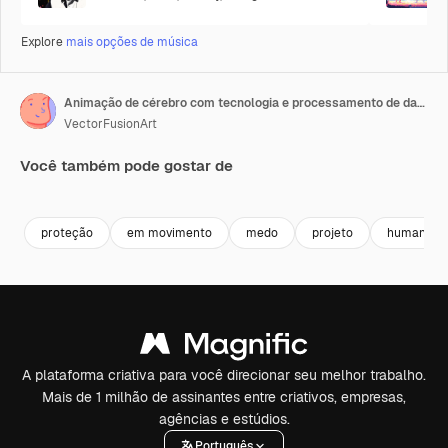
Explore
mais opções de música
Animação de cérebro com tecnologia e processamento de dados
VectorFusionArt
Você também pode gostar de
Premium
Premium
Gerado por IA
Premium
Premium
Gerado por 
proteção
em movimento
medo
projeto
humano
A plataforma criativa para você direcionar seu melhor trabalho.
Mais de 1 milhão de assinantes entre criativos, empresas,
agências e estúdios.
Português