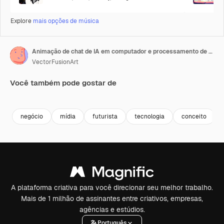
Explore
mais opções de música
Animação de chat de IA em computador e processamento de dados
VectorFusionArt
Você também pode gostar de
Premium
Premium
Gerado por IA
Premium
Premium
Gerado por 
negócio
mídia
futurista
tecnologia
conceito
A plataforma criativa para você direcionar seu melhor trabalho.
Mais de 1 milhão de assinantes entre criativos, empresas,
agências e estúdios.
Português