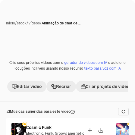
Início
/
stock
/
Vídeos
/
Animação de chat de …
Gerada com IA
Crie seus próprios vídeos com o
gerador de vídeos com IA
e adicione
Premium
locuções incríveis usando nosso recurso
texto para voz com IA
Editar vídeo
Recriar
Criar projeto de vídeo
Músicas sugeridas para este vídeo
Cosmic Funk
F
Electronic
,
Funk
,
Groovy
,
Energetic
P