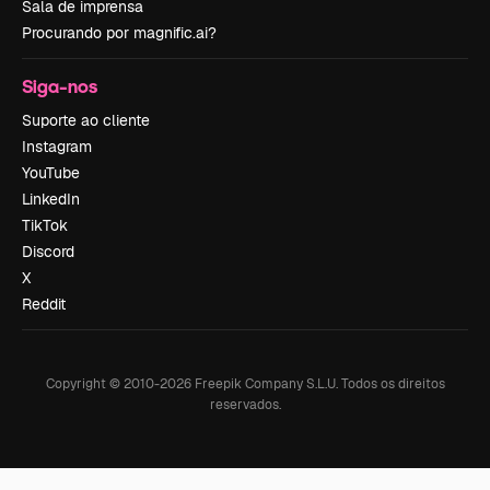
Sala de imprensa
Procurando por magnific.ai?
Siga-nos
Suporte ao cliente
Instagram
YouTube
LinkedIn
TikTok
Discord
X
Reddit
Copyright © 2010-
2026
Freepik Company S.L.U.
Todos os direitos
reservados
.