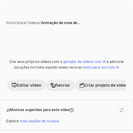
Início
/
stock
/
Vídeos
/
Animação de cone de …
Gerada com IA
Crie seus próprios vídeos com o
gerador de vídeos com IA
e adicione
Premium
locuções incríveis usando nosso recurso
texto para voz com IA
Editar vídeo
Recriar
Criar projeto de vídeo
Músicas sugeridas para este vídeo
Explore
mais opções de música