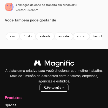
Animação de cone de trânsito em fundo azul
VectorFusionArt
Você também pode gostar de
Premium
Premium
Premium
Premium
azul
fundo
estrada
esporte
corpo
tecnologia
A plataforma criativa para você direcionar seu melhor trabalho.
Mais de 1 milhão de assinantes entre criativos, empresas,
agências e estúdios.
Português
Produtos
Spaces