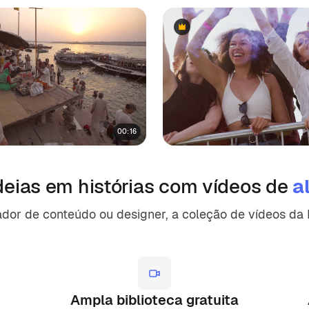
Premium
Premium
00:16
deias em histórias com vídeos de
a
iador de conteúdo ou designer, a coleção de vídeos d
Ampla biblioteca gratuita