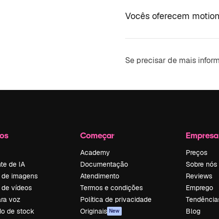
Vocês oferecem motion
Se precisar de mais infor
os
Começar
Empresa
Academy
Preços
te de IA
Documentação
Sobre nós
 de imagens
Atendimento
Reviews
 de vídeos
Termos e condições
Emprego
ara voz
Política de privacidade
Tendência
o de stock
Originais
Blog
New