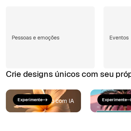
Pessoas e emoções
Eventos
Crie designs únicos com seu pró
Gerar um vídeo com IA
Experimente
Editor de ví
Experimente