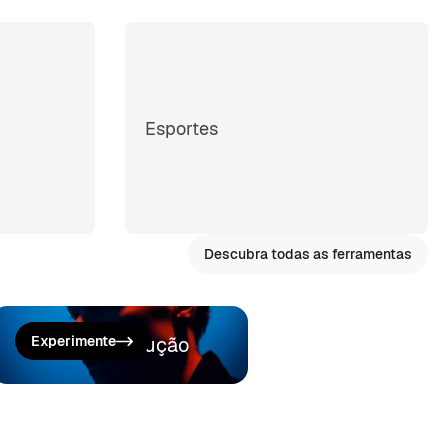
Esportes
Descubra todas as ferramentas
Gerar uma locução
Experimente