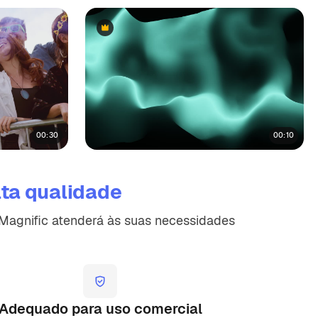
Premium
Premium
00:30
00:10
lta qualidade
a Magnific atenderá às suas necessidades
Adequado para uso comercial