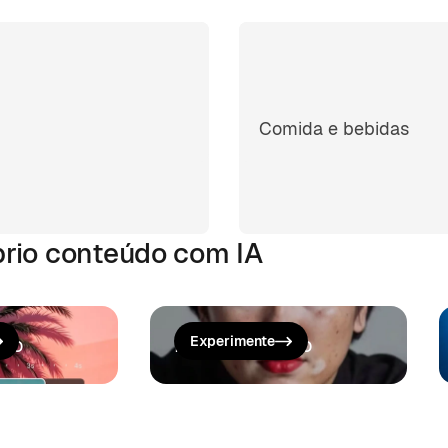
Comida e bebidas
prio conteúdo com IA
deo
Melhorar vídeo
Experimente