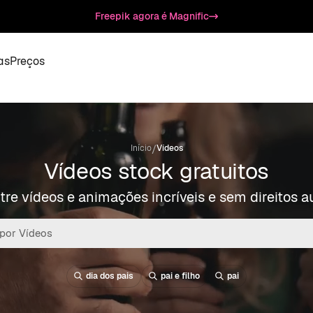
Freepik agora é Magnific
as
Preços
/
Início
Vídeos
Vídeos stock gratuitos
re vídeos e animações incríveis e sem direitos a
dia dos pais
pai e filho
pai