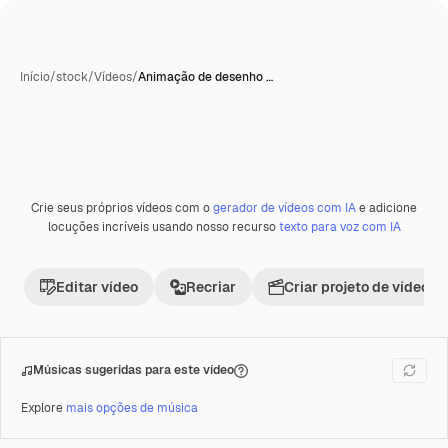
Início
/
stock
/
Vídeos
/
Animação de desenho …
Gerada com IA
Crie seus próprios vídeos com o
gerador de vídeos com IA
e adicione
Premium
locuções incríveis usando nosso recurso
texto para voz com IA
Editar vídeo
Recriar
Criar projeto de vídeo
Músicas sugeridas para este vídeo
Explore
mais opções de música