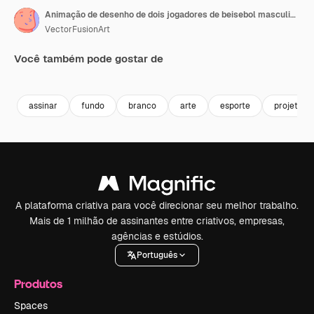
Animação de desenho de dois jogadores de beisebol masculinos em fundo branco
VectorFusionArt
Você também pode gostar de
Premium
Premium
Gerado por IA
Premium
Premium
Gerado por 
assinar
fundo
branco
arte
esporte
projeto
A plataforma criativa para você direcionar seu melhor trabalho.
Mais de 1 milhão de assinantes entre criativos, empresas,
agências e estúdios.
Português
Produtos
Spaces