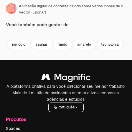
Animação digital de confetes caindo sobre vários ícones de conceito de negócios em fundo amarelo.
VectorFusionArt
Você também pode gostar de
Premium
Premium
Gerado por IA
Premium
Premium
Gerado por 
negócio
assinar
fundo
amarelo
tecnologia
s
A plataforma criativa para você direcionar seu melhor trabalho.
Mais de 1 milhão de assinantes entre criativos, empresas,
agências e estúdios.
Português
Produtos
Spaces