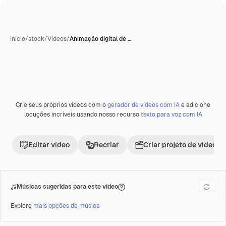
Início
/
stock
/
Vídeos
/
Animação digital de …
Gerada com IA
Crie seus próprios vídeos com o
gerador de vídeos com IA
e adicione
Premium
locuções incríveis usando nosso recurso
texto para voz com IA
Editar vídeo
Recriar
Criar projeto de vídeo
Músicas sugeridas para este vídeo
Explore
mais opções de música