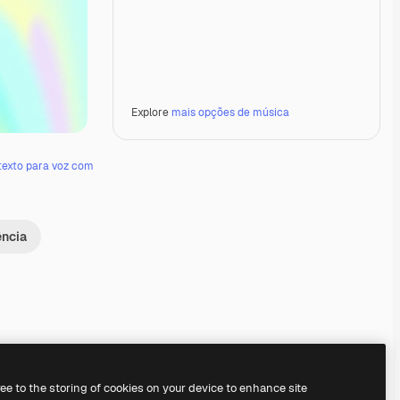
Explore
mais opções de música
texto para voz com
ência
Premium
Premium
Gerado por IA
Premium
Premium
Gerado por IA
ree to the storing of cookies on your device to enhance site