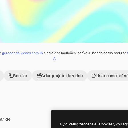
 o
gerador de vídeos com IA
e adicione locuções incríveis usando nosso recurso
IA
Recriar
Criar projeto de vídeo
Usar como refer
ar de
Premium
Premium
Gerado por IA
By clicking “Accept All Cookies”, you ag