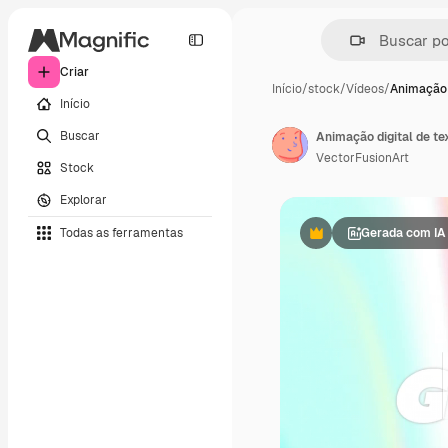
Criar
Início
/
stock
/
Vídeos
/
Animação 
Início
Buscar
VectorFusionArt
Stock
Explorar
Todas as ferramentas
Gerada com IA
Premium