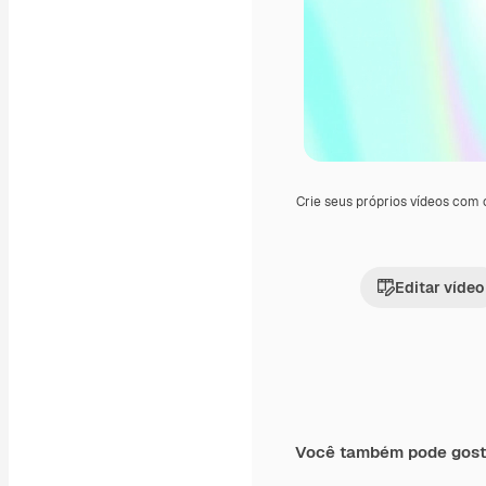
Crie seus próprios vídeos com
Editar vídeo
Você também pode gost
Premium
Premium
Gerado por IA