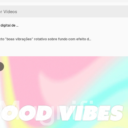
digital de …
Animação digital de texto "boas vibrações" rotativo sobre fundo com efeito de ondas coloridas.