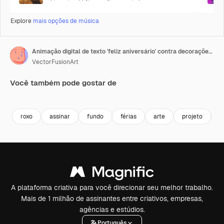
Explore
mais opções de música
Animação digital de texto 'feliz aniversário' contra decorações de bandeirolas em fundo roxo.
VectorFusionArt
Você também pode gostar de
Premium
Premium
Gerado por IA
Premium
Premium
Gerado por 
roxo
assinar
fundo
férias
arte
projeto
d
A plataforma criativa para você direcionar seu melhor trabalho.
Mais de 1 milhão de assinantes entre criativos, empresas,
agências e estúdios.
Português