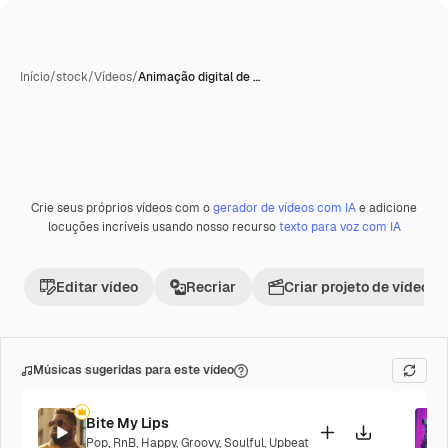
Início
/
stock
/
Vídeos
/
Animação digital de …
Gerada com IA
Crie seus próprios vídeos com o
gerador de vídeos com IA
e adicione
Premium
locuções incríveis usando nosso recurso
texto para voz com IA
Editar vídeo
Recriar
Criar projeto de vídeo
Músicas sugeridas para este vídeo
Bite My Lips
Pop
,
RnB
,
Happy
,
Groovy
,
Soulful
,
Upbeat