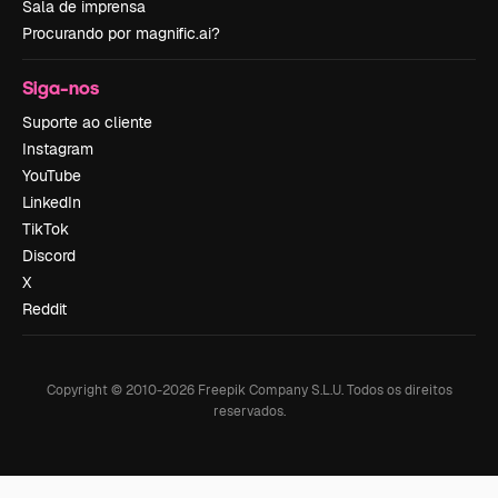
Sala de imprensa
Procurando por magnific.ai?
Siga-nos
Suporte ao cliente
Instagram
YouTube
LinkedIn
TikTok
Discord
X
Reddit
Copyright © 2010-
2026
Freepik Company S.L.U.
Todos os direitos
reservados
.