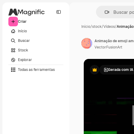
Criar
Início
/
stock
/
Vídeos
/
Animação
Início
Buscar
Animação de emoji am
VectorFusionArt
Stock
Explorar
Todas as ferramentas
Gerada com IA
Premium