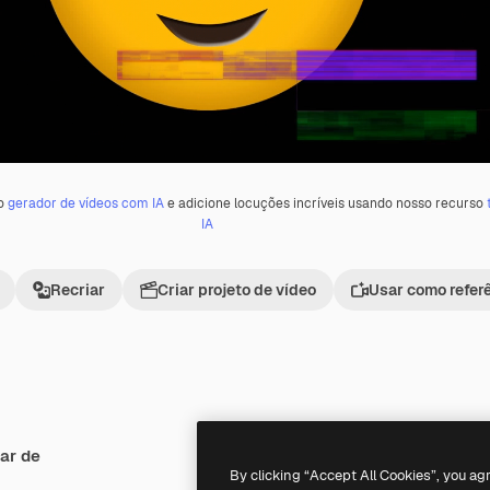
 o
gerador de vídeos com IA
e adicione locuções incríveis usando nosso recurso
IA
Recriar
Criar projeto de vídeo
Usar como refer
ar de
Premium
Premium
Gerado por IA
By clicking “Accept All Cookies”, you ag