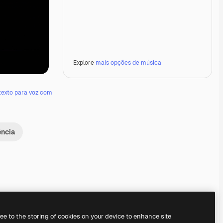
Explore
mais opções de música
texto para voz com
ência
Premium
Premium
Gerado por IA
Premium
Premium
Gerado por IA
ree to the storing of cookies on your device to enhance site