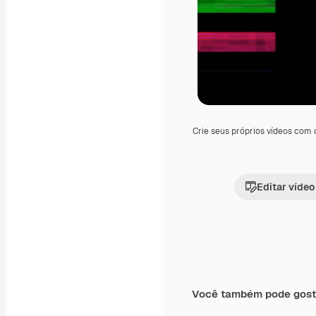
Crie seus próprios vídeos com
Editar vídeo
Você também pode gost
Premium
Premium
Gerado por IA