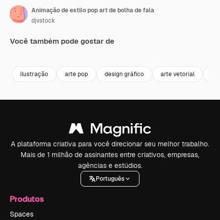
Animação de estilo pop art de bolha de fala
djvstock
Você também pode gostar de
Premium
Premium
Premium
Premium
ilustração
arte pop
design gráfico
arte vetorial
cô
A plataforma criativa para você direcionar seu melhor trabalho.
Mais de 1 milhão de assinantes entre criativos, empresas,
agências e estúdios.
Português
Produtos
Spaces