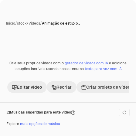
Início
/
stock
/
Vídeos
/
Animação de estilo p…
Crie seus próprios vídeos com o
gerador de vídeos com IA
e adicione
Premium
locuções incríveis usando nosso recurso
texto para voz com IA
Editar vídeo
Recriar
Criar projeto de vídeo
Músicas sugeridas para este vídeo
Explore
mais opções de música