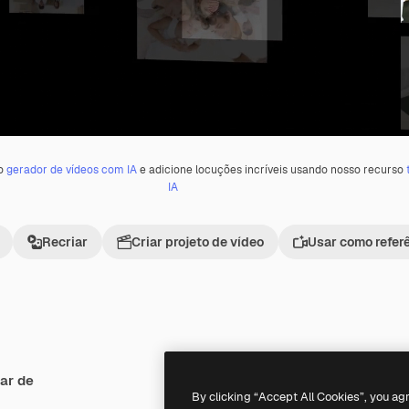
 o
gerador de vídeos com IA
e adicione locuções incríveis usando nosso recurso
IA
Recriar
Criar projeto de vídeo
Usar como refer
ar de
Premium
Premium
By clicking “Accept All Cookies”, you ag