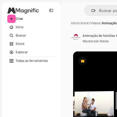
Criar
Início
/
stock
/
Vídeos
/
Animação 
Início
Buscar
Animação de famílias 
Wavebreak Media
Stock
Explorar
Todas as ferramentas
Premium