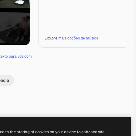
Explore
mais opções de música
texto para voz com
ência
Premium
Premium
Premium
Premium
ree to the storing of cookies on your device to enhance site