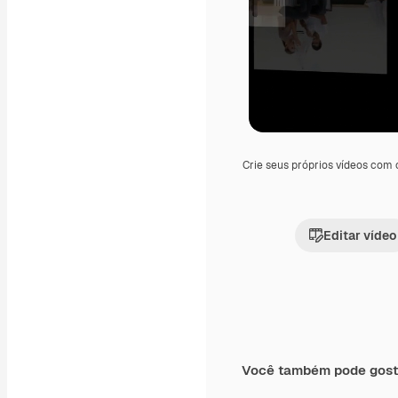
Crie seus próprios vídeos com
Editar vídeo
Você também pode gost
Premium
Premium