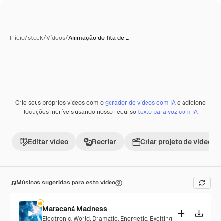
Início
/
stock
/
Vídeos
/
Animação de fita de …
Gerada com IA
Crie seus próprios vídeos com o
gerador de vídeos com IA
e adicione
Premium
locuções incríveis usando nosso recurso
texto para voz com IA
Editar vídeo
Recriar
Criar projeto de vídeo
Músicas sugeridas para este vídeo
Maracaná Madness
Electronic
,
World
,
Dramatic
,
Energetic
,
Exciting