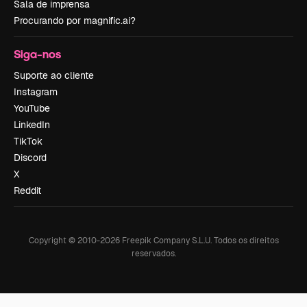
Sala de imprensa
Procurando por magnific.ai?
Siga-nos
Suporte ao cliente
Instagram
YouTube
LinkedIn
TikTok
Discord
X
Reddit
Copyright © 2010-
2026
Freepik Company S.L.U.
Todos os direitos
reservados
.