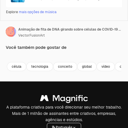
Explore
mais opções de música
Animação de fita de DNA girando sobre células de COVID-19 flutuando.
VectorFusionArt
Você também pode gostar de
Premium
Premium
Gerado por IA
Premium
Premium
Gerado por 
célula
tecnologia
conceito
global
vídeo
digit
A plataforma criativa para você direcionar seu melhor trabalho.
Mais de 1 milhão de assinantes entre criativos, empresas,
agências e estúdios.
Português