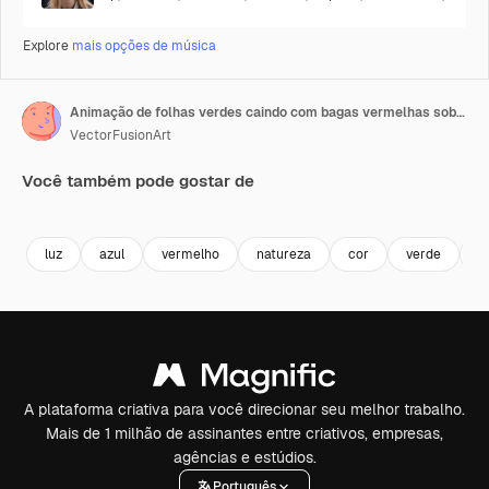
Explore
mais opções de música
Animação de folhas verdes caindo com bagas vermelhas sobre fundo de folhagem preto e branco
VectorFusionArt
Você também pode gostar de
Premium
Premium
Gerado por IA
Premium
Premium
Gerado por 
luz
azul
vermelho
natureza
cor
verde
f
A plataforma criativa para você direcionar seu melhor trabalho.
Mais de 1 milhão de assinantes entre criativos, empresas,
agências e estúdios.
Português