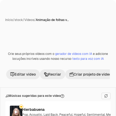
Início
/
stock
/
Vídeos
/
Animação de folhas v…
Gerada com IA
Crie seus próprios vídeos com o
gerador de vídeos com IA
e adicione
Premium
locuções incríveis usando nosso recurso
texto para voz com IA
Editar vídeo
Recriar
Criar projeto de vídeo
Músicas sugeridas para este vídeo
Hierbabuena
Pop
,
Acoustic
,
Laid Back
,
Peaceful
,
Hopeful
,
Sentimental
,
Melanc