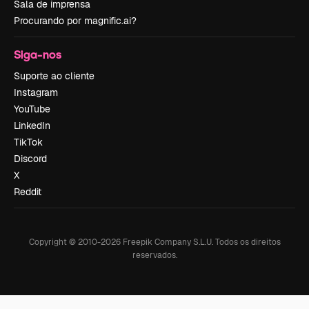
Sala de imprensa
Procurando por magnific.ai?
Siga-nos
Suporte ao cliente
Instagram
YouTube
LinkedIn
TikTok
Discord
X
Reddit
Copyright © 2010-
2026
Freepik Company S.L.U.
Todos os direitos
reservados
.