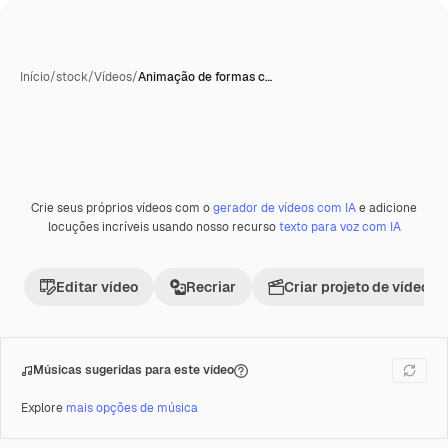
Início
/
stock
/
Vídeos
/
Animação de formas c…
Gerada com IA
Crie seus próprios vídeos com o
gerador de vídeos com IA
e adicione
Premium
locuções incríveis usando nosso recurso
texto para voz com IA
Editar vídeo
Recriar
Criar projeto de vídeo
Músicas sugeridas para este vídeo
Explore
mais opções de música