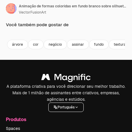
Animação de formas coloridas em fundo branco sobre silhuetas de árvores
VectorFusionArt
Você também pode gostar de
Premium
Premium
Gerado por IA
Premium
Premium
Gerado por 
árvore
cor
negócio
assinar
fundo
textura
A plataforma criativa para você direcionar seu melhor trabalho.
Mais de 1 milhão de assinantes entre criativos, empresas,
agências e estúdios.
Português
Produtos
Spaces