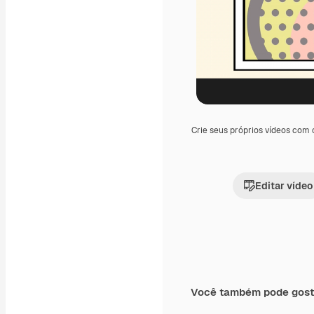
Crie seus próprios vídeos com
Editar vídeo
Você também pode gost
Premium
Premium
Gerado por IA