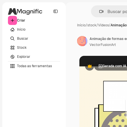
Criar
Início
/
stock
/
Vídeos
/
Animação 
Início
Buscar
VectorFusionArt
Stock
Explorar
Todas as ferramentas
Gerada com IA
Premium