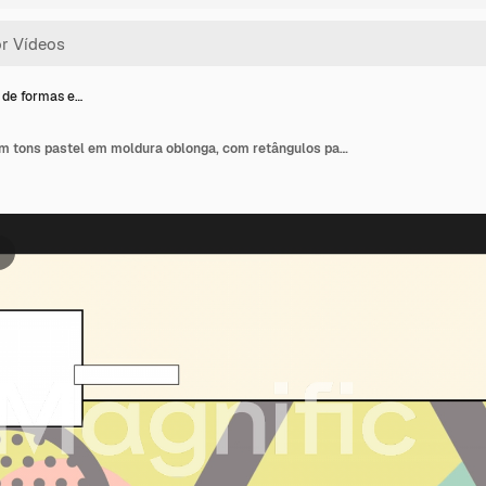
de formas e…
Animação de formas em tons pastel em moldura oblonga, com retângulos para espaço de texto, em fundo bege.