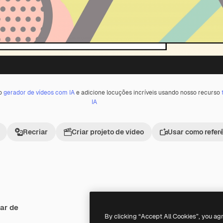
 o
gerador de vídeos com IA
e adicione locuções incríveis usando nosso recurso
IA
Recriar
Criar projeto de vídeo
Usar como refer
ar de
Premium
Premium
Gerado por IA
By clicking “Accept All Cookies”, you ag