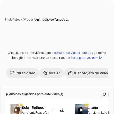
Início
/
stock
/
Vídeos
/
Animação de fundo co…
Crie seus próprios vídeos com o
gerador de vídeos com IA
e adicione
Premium
locuções incríveis usando nosso recurso
texto para voz com IA
Editar vídeo
Recriar
Criar projeto de vídeo
Músicas sugeridas para este vídeo
Solar Eclipse
Litang
Ambient
,
Peaceful
Ambient
,
Laid Bac