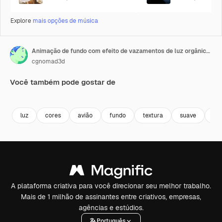
Explore
mais opções de música
Animação de fundo com efeito de vazamentos de luz orgânicos. Animação em loop infinito
cgnomad3d
Você também pode gostar de
Premium
Premium
Premium
Premium
luz
cores
avião
fundo
textura
suave
on
A plataforma criativa para você direcionar seu melhor trabalho.
Mais de 1 milhão de assinantes entre criativos, empresas,
agências e estúdios.
Português