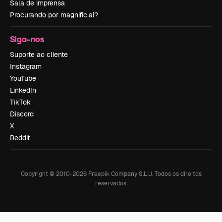
Sala de imprensa
Procurando por magnific.ai?
Siga-nos
Suporte ao cliente
Instagram
YouTube
LinkedIn
TikTok
Discord
X
Reddit
Copyright © 2010-
2026
Freepik Company S.L.U.
Todos os direitos
reservados
.