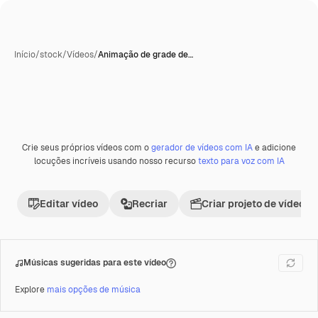
Início
/
stock
/
Vídeos
/
Animação de grade de…
Crie seus próprios vídeos com o
gerador de vídeos com IA
e adicione
Premium
locuções incríveis usando nosso recurso
texto para voz com IA
Editar vídeo
Recriar
Criar projeto de vídeo
Músicas sugeridas para este vídeo
Explore
mais opções de música