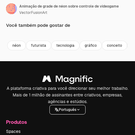
Animação de grade de néon sobre controle de videogame
VectorFusionArt
Você também pode gostar de
Premium
Premium
Gerado por IA
Premium
Premium
Gerado por 
néon
futurista
tecnologia
gráfico
conceito
i
A plataforma criativa para você direcionar seu melhor trabalho.
Mais de 1 milhão de assinantes entre criativos, empresas,
agências e estúdios.
Português
Produtos
Spaces