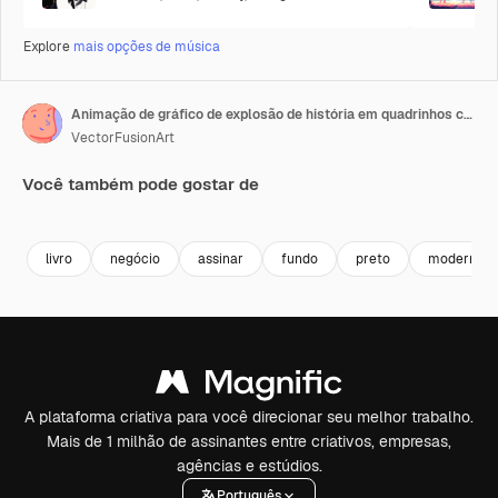
Explore
mais opções de música
Animação de gráfico de explosão de história em quadrinhos com confetes caindo em fundo preto
VectorFusionArt
Você também pode gostar de
Premium
Premium
Gerado por IA
Premium
Premium
Gerado por 
livro
negócio
assinar
fundo
preto
moderno
A plataforma criativa para você direcionar seu melhor trabalho.
Mais de 1 milhão de assinantes entre criativos, empresas,
agências e estúdios.
Português