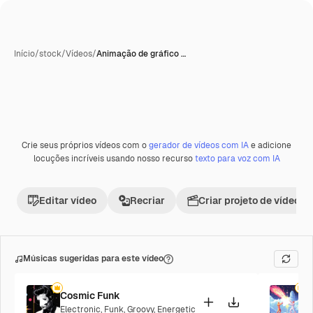
Início
/
stock
/
Vídeos
/
Animação de gráfico …
Gerada com IA
Crie seus próprios vídeos com o
gerador de vídeos com IA
e adicione
Premium
locuções incríveis usando nosso recurso
texto para voz com IA
Editar vídeo
Recriar
Criar projeto de vídeo
Músicas sugeridas para este vídeo
Cosmic Funk
F
Electronic
,
Funk
,
Groovy
,
Energetic
P