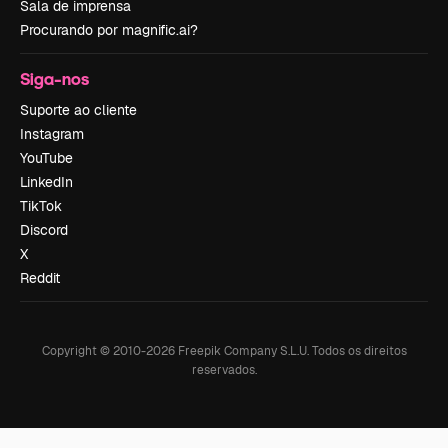
Sala de imprensa
Procurando por magnific.ai?
Siga-nos
Suporte ao cliente
Instagram
YouTube
LinkedIn
TikTok
Discord
X
Reddit
Copyright © 2010-
2026
Freepik Company S.L.U.
Todos os direitos
reservados
.