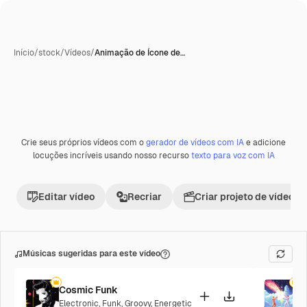
Início
/
stock
/
Vídeos
/
Animação de Ícone de…
Crie seus próprios vídeos com o
gerador de vídeos com IA
e adicione
Premium
locuções incríveis usando nosso recurso
texto para voz com IA
Editar vídeo
Recriar
Criar projeto de vídeo
Músicas sugeridas para este vídeo
Cosmic Funk
F
Electronic
,
Funk
,
Groovy
,
Energetic
P