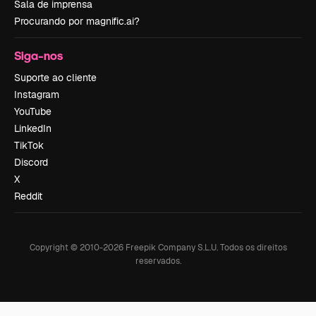
Sala de imprensa
Procurando por magnific.ai?
Siga-nos
Suporte ao cliente
Instagram
YouTube
LinkedIn
TikTok
Discord
X
Reddit
Copyright © 2010-
2026
Freepik Company S.L.U.
Todos os direitos
reservados
.