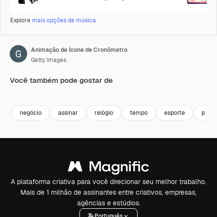
Explore
mais opções de música
Animação de Ícone de Cronômetro
Getty Images
Você também pode gostar de
Premium
Premium
Premium
Premium
negócio
assinar
relógio
tempo
esporte
proje
A plataforma criativa para você direcionar seu melhor trabalho.
Mais de 1 milhão de assinantes entre criativos, empresas,
agências e estúdios.
Português