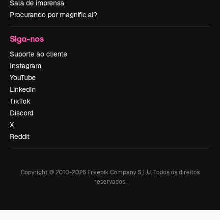
Sala de imprensa
Procurando por magnific.ai?
Siga-nos
Suporte ao cliente
Instagram
YouTube
LinkedIn
TikTok
Discord
X
Reddit
Copyright © 2010-
2026
Freepik Company S.L.U.
Todos os direitos
reservados
.