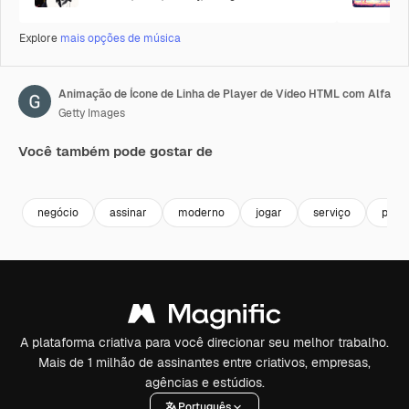
Explore
mais opções de música
Animação de Ícone de Linha de Player de Vídeo HTML com Alfa
Getty Images
Você também pode gostar de
Premium
Premium
Premium
Premium
negócio
assinar
moderno
jogar
serviço
proje
A plataforma criativa para você direcionar seu melhor trabalho.
Mais de 1 milhão de assinantes entre criativos, empresas,
agências e estúdios.
Português