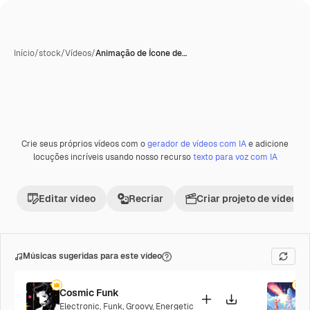
Início
/
stock
/
Vídeos
/
Animação de Ícone de…
Crie seus próprios vídeos com o
gerador de vídeos com IA
e adicione
Premium
locuções incríveis usando nosso recurso
texto para voz com IA
Editar vídeo
Recriar
Criar projeto de vídeo
Músicas sugeridas para este vídeo
Cosmic Funk
F
Electronic
,
Funk
,
Groovy
,
Energetic
P