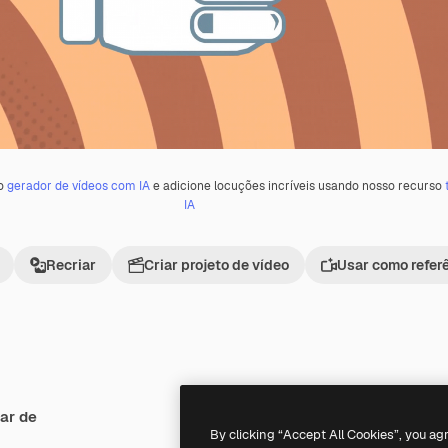
 o
gerador de vídeos com IA
e adicione locuções incríveis usando nosso recurso
IA
Recriar
Criar projeto de vídeo
Usar como refer
ar de
Premium
Premium
Gerado por IA
By clicking “Accept All Cookies”, you ag