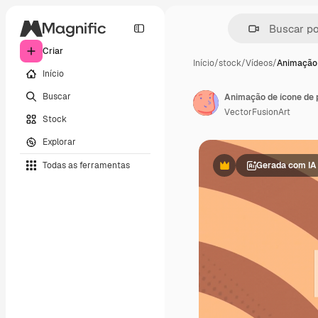
Criar
Início
/
stock
/
Vídeos
/
Animação 
Início
Buscar
VectorFusionArt
Stock
Explorar
Todas as ferramentas
Gerada com IA
Premium