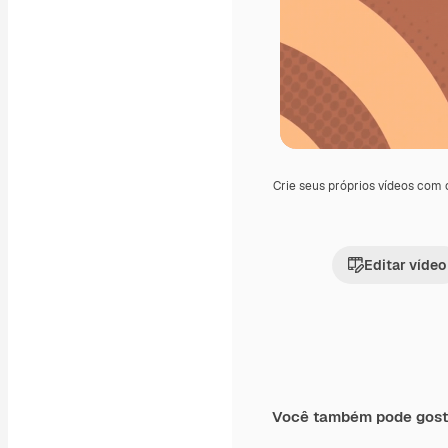
Crie seus próprios vídeos com
Editar vídeo
Você também pode gost
Premium
Premium
Gerado por IA