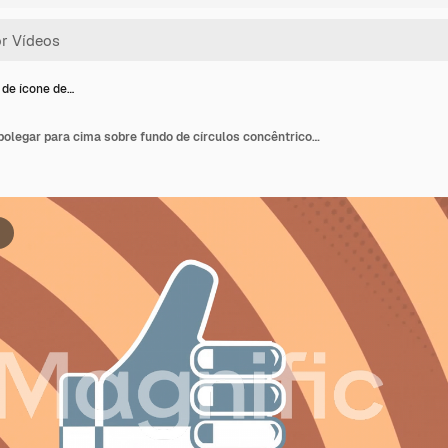
de ícone de…
Animação de ícone de polegar para cima sobre fundo de círculos concêntricos laranja e marrons