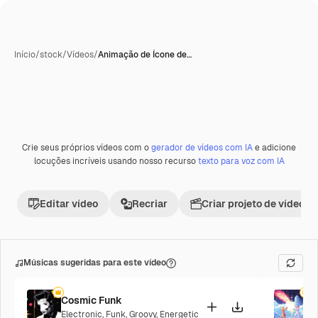
Início
/
stock
/
Vídeos
/
Animação de Ícone de…
Crie seus próprios vídeos com o
gerador de vídeos com IA
e adicione
Premium
locuções incríveis usando nosso recurso
texto para voz com IA
Editar vídeo
Recriar
Criar projeto de vídeo
Músicas sugeridas para este vídeo
Cosmic Funk
F
Electronic
,
Funk
,
Groovy
,
Energetic
P