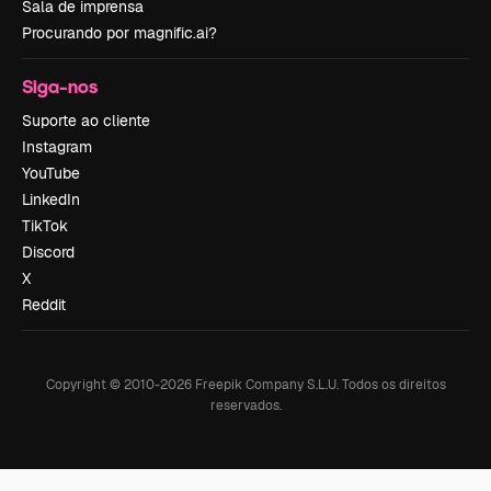
Sala de imprensa
Procurando por magnific.ai?
Siga-nos
Suporte ao cliente
Instagram
YouTube
LinkedIn
TikTok
Discord
X
Reddit
Copyright © 2010-
2026
Freepik Company S.L.U.
Todos os direitos
reservados
.