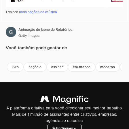
Explore
mais opções de música
Animação de Ícone de Relatórios.
Getty Images
Você também pode gostar de
Premium
Premium
Premium
Premium
livro
negócio
assinar
em branco
moderno
ar
A plataforma criativa para você direcionar seu melhor trabalho.
Mais de 1 milhão de assinantes entre criativos, empresas,
agências e estúdios.
Português