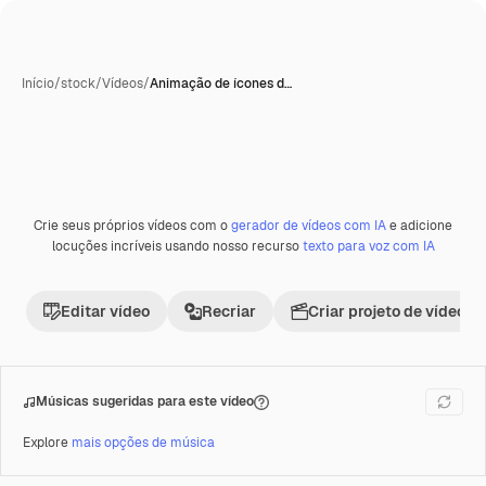
Início
/
stock
/
Vídeos
/
Animação de ícones d…
Gerada com IA
Crie seus próprios vídeos com o
gerador de vídeos com IA
e adicione
Premium
locuções incríveis usando nosso recurso
texto para voz com IA
Editar vídeo
Recriar
Criar projeto de vídeo
Músicas sugeridas para este vídeo
Explore
mais opções de música