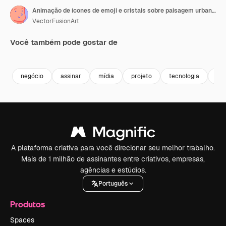
Animação de ícones de emoji e cristais sobre paisagem urbana.
VectorFusionArt
Você também pode gostar de
Premium
Premium
Gerado por IA
Premium
Premium
negócio
assinar
mídia
projeto
tecnologia
grá
A plataforma criativa para você direcionar seu melhor trabalho.
Mais de 1 milhão de assinantes entre criativos, empresas,
agências e estúdios.
Português
Produtos
Spaces