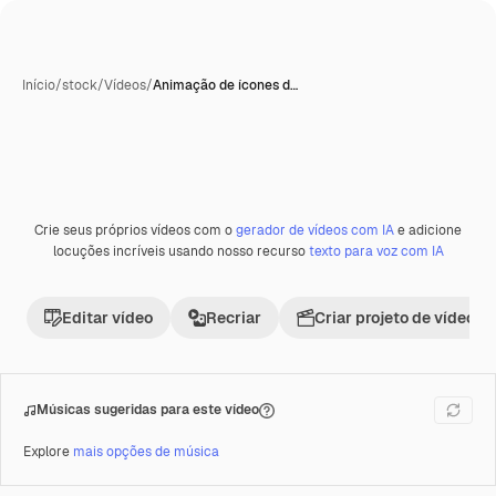
Início
/
stock
/
Vídeos
/
Animação de ícones d…
Gerada com IA
Crie seus próprios vídeos com o
gerador de vídeos com IA
e adicione
Premium
locuções incríveis usando nosso recurso
texto para voz com IA
Editar vídeo
Recriar
Criar projeto de vídeo
Músicas sugeridas para este vídeo
Explore
mais opções de música