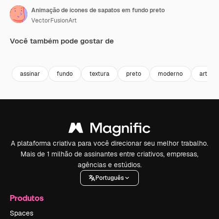
Animação de ícones de sapatos em fundo preto
VectorFusionArt
Você também pode gostar de
Premium
Premium
Gerado por IA
Premium
Premium
Gerado por 
assinar
fundo
textura
preto
moderno
arte
A plataforma criativa para você direcionar seu melhor trabalho.
Mais de 1 milhão de assinantes entre criativos, empresas,
agências e estúdios.
Português
Produtos
Spaces