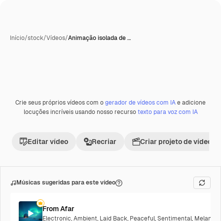
Início
/
stock
/
Vídeos
/
Animação isolada de …
Gerada com IA
Crie seus próprios vídeos com o
gerador de vídeos com IA
e adicione
Premium
locuções incríveis usando nosso recurso
texto para voz com IA
Editar vídeo
Recriar
Criar projeto de vídeo
Músicas sugeridas para este vídeo
From Afar
Electronic
,
Ambient
,
Laid Back
,
Peaceful
,
Sentimental
,
Melancho