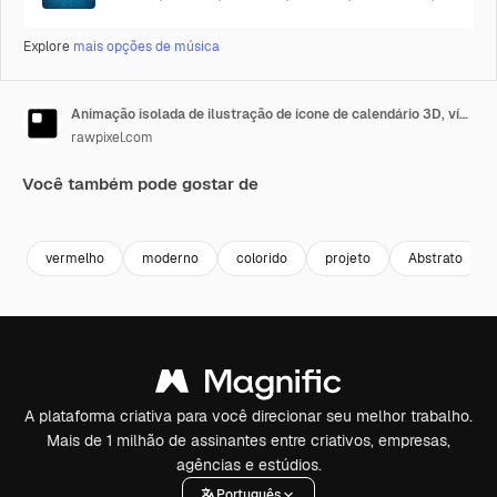
Explore
mais opções de música
Animação isolada de ilustração de ícone de calendário 3D, vídeo 4K transparente, canal alfa, ProRes
rawpixel.com
Você também pode gostar de
Premium
Premium
Gerado por IA
Premium
Premium
Gerado por 
vermelho
moderno
colorido
projeto
Abstrato
A plataforma criativa para você direcionar seu melhor trabalho.
Mais de 1 milhão de assinantes entre criativos, empresas,
agências e estúdios.
Português