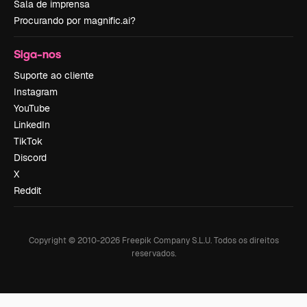
Sala de imprensa
Procurando por magnific.ai?
Siga-nos
Suporte ao cliente
Instagram
YouTube
LinkedIn
TikTok
Discord
X
Reddit
Copyright © 2010-
2026
Freepik Company S.L.U.
Todos os direitos
reservados
.