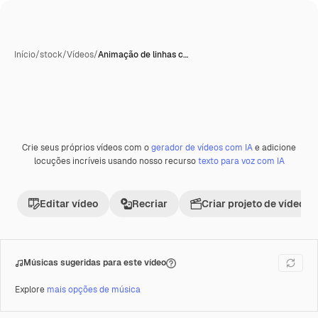
Início
/
stock
/
Vídeos
/
Animação de linhas c…
Gerada com IA
Crie seus próprios vídeos com o
gerador de vídeos com IA
e adicione
Premium
locuções incríveis usando nosso recurso
texto para voz com IA
Editar vídeo
Recriar
Criar projeto de vídeo
Músicas sugeridas para este vídeo
Explore
mais opções de música