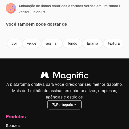
Animação de linhas coloridas e formas verdes em um fundo laranja.
VectorFusionArt
Você também pode gostar de
Premium
Premium
Gerado por IA
Premium
Premium
Gerado por 
cor
verde
assinar
fundo
laranja
textura
A plataforma criativa para você direcionar seu melhor trabalho.
Mais de 1 milhão de assinantes entre criativos, empresas,
agências e estúdios.
Português
Produtos
Spaces