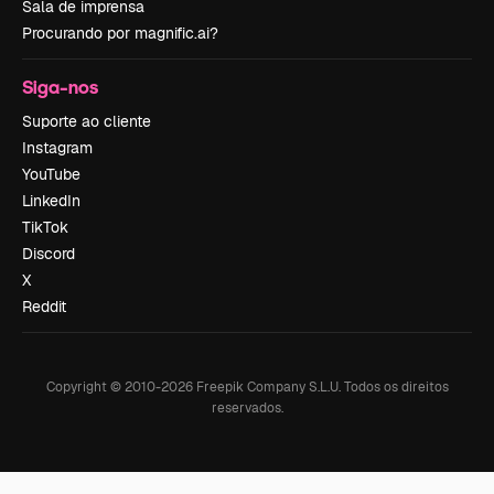
Sala de imprensa
Procurando por magnific.ai?
Siga-nos
Suporte ao cliente
Instagram
YouTube
LinkedIn
TikTok
Discord
X
Reddit
Copyright © 2010-
2026
Freepik Company S.L.U.
Todos os direitos
reservados
.