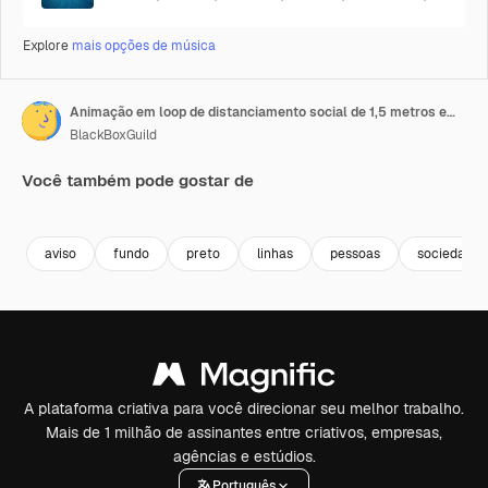
Explore
mais opções de música
Animação em loop de distanciamento social de 1,5 metros em um fundo preto com cinco ícones humanos
BlackBoxGuild
Você também pode gostar de
Premium
Premium
Premium
Premium
aviso
fundo
preto
linhas
pessoas
sociedade
A plataforma criativa para você direcionar seu melhor trabalho.
Mais de 1 milhão de assinantes entre criativos, empresas,
agências e estúdios.
Português