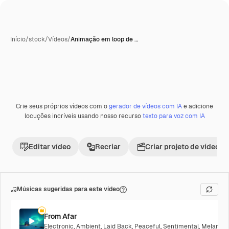
Início
/
stock
/
Vídeos
/
Animação em loop de …
Crie seus próprios vídeos com o
gerador de vídeos com IA
e adicione
Premium
locuções incríveis usando nosso recurso
texto para voz com IA
Editar vídeo
Recriar
Criar projeto de vídeo
Músicas sugeridas para este vídeo
From Afar
Electronic
,
Ambient
,
Laid Back
,
Peaceful
,
Sentimental
,
Melancho