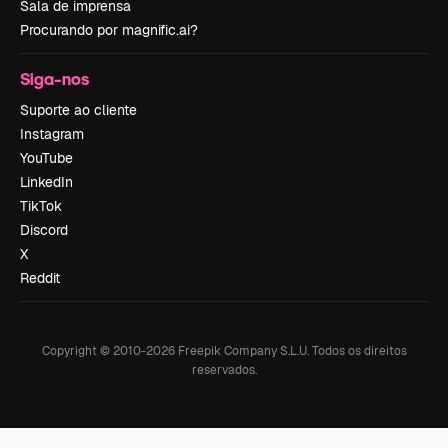
Sala de imprensa
Procurando por magnific.ai?
Siga-nos
Suporte ao cliente
Instagram
YouTube
LinkedIn
TikTok
Discord
X
Reddit
Copyright © 2010-
2026
Freepik Company S.L.U.
Todos os direitos
reservados
.