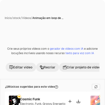
Início
/
stock
/
Vídeos
/
Animação em loop de …
Crie seus próprios vídeos com o
gerador de vídeos com IA
e adicione
Premium
locuções incríveis usando nosso recurso
texto para voz com IA
Editar vídeo
Recriar
Criar projeto de vídeo
Músicas sugeridas para este vídeo
Cosmic Funk
P
Electronic
,
Funk
,
Groovy
,
Energetic
P