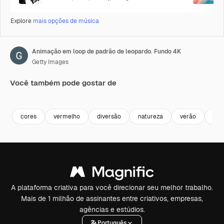
Explore
mais opções de música
Animação em loop de padrão de leopardo. Fundo 4K
Getty Images
Você também pode gostar de
Premium
Premium
Premium
Premium
cores
vermelho
diversão
natureza
verão
ama
A plataforma criativa para você direcionar seu melhor trabalho.
Mais de 1 milhão de assinantes entre criativos, empresas,
agências e estúdios.
Português