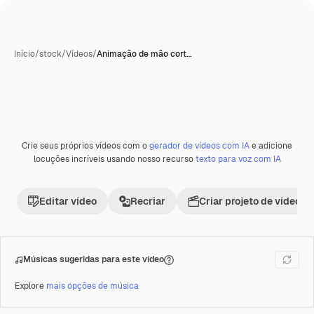
Início
/
stock
/
Vídeos
/
Animação de mão cort…
Gerada com IA
Crie seus próprios vídeos com o
gerador de vídeos com IA
e adicione
Premium
locuções incríveis usando nosso recurso
texto para voz com IA
Editar vídeo
Recriar
Criar projeto de vídeo
Músicas sugeridas para este vídeo
Explore
mais opções de música