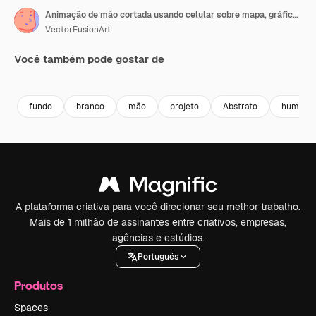
Animação de mão cortada usando celular sobre mapa, gráficos de barras e cérebro humano ao fundo.
VectorFusionArt
Você também pode gostar de
Premium
Premium
Gerado por IA
Premium
Premium
fundo
branco
mão
projeto
Abstrato
humano
A plataforma criativa para você direcionar seu melhor trabalho.
Mais de 1 milhão de assinantes entre criativos, empresas,
agências e estúdios.
Português
Produtos
Spaces