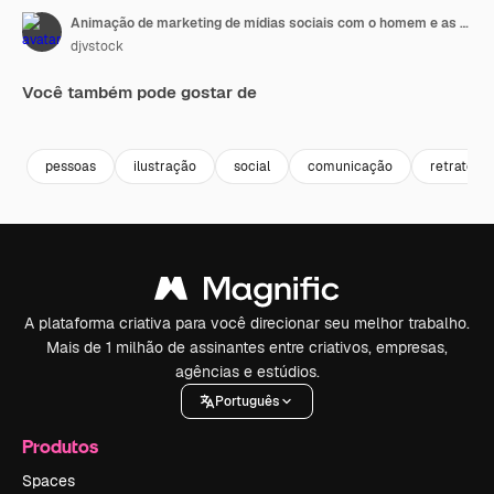
Animação de marketing de mídias sociais com o homem e as pessoas da comunidade
djvstock
Você também pode gostar de
Premium
Premium
Premium
Premium
pessoas
ilustração
social
comunicação
retrato
A plataforma criativa para você direcionar seu melhor trabalho.
Mais de 1 milhão de assinantes entre criativos, empresas,
agências e estúdios.
Português
Produtos
Spaces