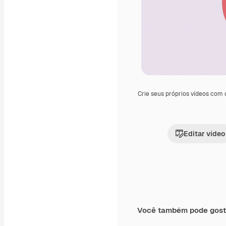
Crie seus próprios vídeos com
Editar vídeo
Você também pode gost
Premium
Premium