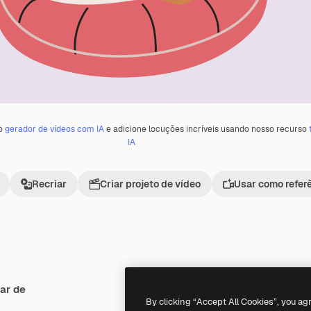
 o
gerador de vídeos com IA
e adicione locuções incríveis usando nosso recurso
IA
Recriar
Criar projeto de vídeo
Usar como refer
ar de
Premium
Premium
Gerado por IA
By clicking “Accept All Cookies”, you ag