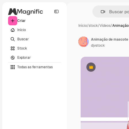
Criar
Início
/
stock
/
Vídeos
/
Animação
Início
Buscar
Animação de mascote 
djvstock
Stock
Explorar
Todas as ferramentas
Premium