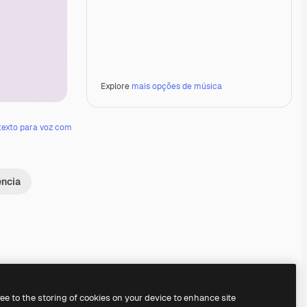
Explore
mais opções de música
texto para voz com
ência
Premium
Premium
Premium
Premium
Gerado por IA
ree to the storing of cookies on your device to enhance site