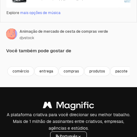
Explore
mais opções de música
Animação de mercado de cesta de compras verde
djvstock
Você também pode gostar de
Premium
Premium
Premium
Premium
comércio
entrega
compras
produtos
pacote
A plataforma criativa para você direcionar seu melhor trabalho.
Mais de 1 milhão de assinantes entre criativos, empresas,
agências e estúdios.
Português