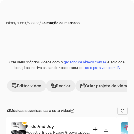
Início
/
stock
/
Vídeos
/
Animação de mercado …
Crie seus próprios vídeos com o
gerador de vídeos com IA
e adicione
Premium
locuções incríveis usando nosso recurso
texto para voz com IA
Editar vídeo
Recriar
Criar projeto de vídeo
Músicas sugeridas para este vídeo
Pride And Joy
Acoustic
,
Blues
,
Happy
,
Groovy
,
Upbeat