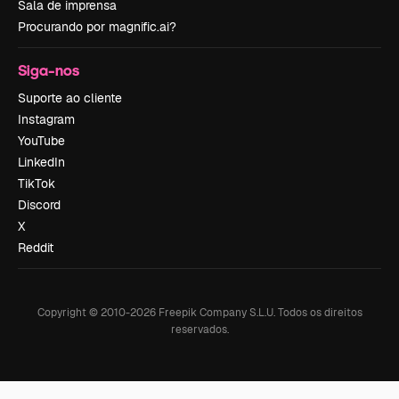
Sala de imprensa
Procurando por magnific.ai?
Siga-nos
Suporte ao cliente
Instagram
YouTube
LinkedIn
TikTok
Discord
X
Reddit
Copyright © 2010-
2026
Freepik Company S.L.U.
Todos os direitos
reservados
.