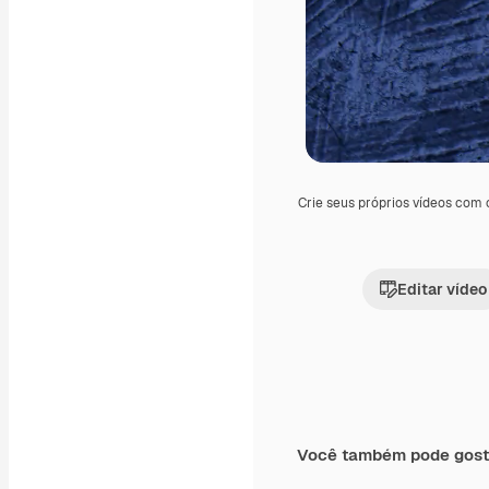
Crie seus próprios vídeos com
Editar vídeo
Você também pode gost
Premium
Premium
Gerado por IA