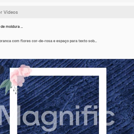
de moldura …
Animação de moldura branca com flores cor-de-rosa e espaço para texto sobre fundo azul estampado