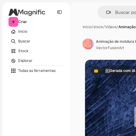
Criar
Início
/
stock
/
Vídeos
/
Animação 
Início
Buscar
VectorFusionArt
Stock
Explorar
Todas as ferramentas
Gerada com IA
Premium