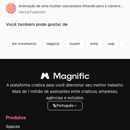
Animação de uma mulher caucasiana olhando para a câmera sobre um globo de imagens de pessoas girando
VectorFusionArt
Você também pode gostar de
Premium
Premium
Premium
Premium
Gerado por 
em movimento
negócio
nuvem
linha
real
míd
A plataforma criativa para você direcionar seu melhor trabalho.
Mais de 1 milhão de assinantes entre criativos, empresas,
agências e estúdios.
Português
Produtos
Spaces