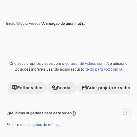
Início
/
stock
/
Vídeos
/
Animação de uma mulh…
Gerada com IA
Crie seus próprios vídeos com o
gerador de vídeos com IA
e adicione
Premium
locuções incríveis usando nosso recurso
texto para voz com IA
Editar vídeo
Recriar
Criar projeto de vídeo
Músicas sugeridas para este vídeo
Explore
mais opções de música