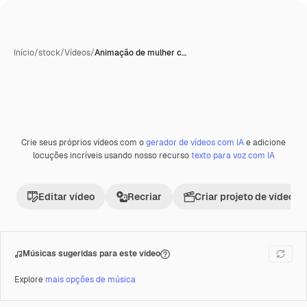
Início
/
stock
/
Vídeos
/
Animação de mulher c…
Gerada com IA
Crie seus próprios vídeos com o
gerador de vídeos com IA
e adicione
Premium
locuções incríveis usando nosso recurso
texto para voz com IA
Editar vídeo
Recriar
Criar projeto de vídeo
Músicas sugeridas para este vídeo
Explore
mais opções de música