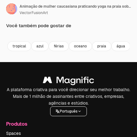
Animação de mulher caucasiana praticando yoga na praia sobre o mar
VectorFusionArt
Você também pode gostar de
Premium
Premium
Premium
Premium
Gerado por 
tropical
azul
férias
oceano
praia
água
A plataforma criativa para você direcionar seu melhor trabalho.
Mais de 1 milhão de assinantes entre criativos, empresas,
agências e estúdios.
Português
Produtos
Spaces