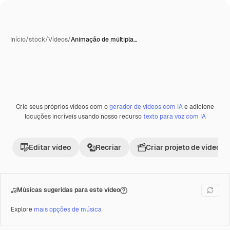
Início
/
stock
/
Vídeos
/
Animação de múltipla…
Crie seus próprios vídeos com o
gerador de vídeos com IA
e adicione
Premium
locuções incríveis usando nosso recurso
texto para voz com IA
Editar vídeo
Recriar
Criar projeto de vídeo
Músicas sugeridas para este vídeo
Explore
mais opções de música