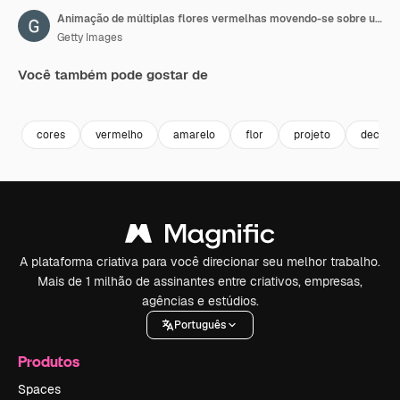
Animação de múltiplas flores vermelhas movendo-se sobre um fundo amarelo.
Getty Images
Você também pode gostar de
Premium
Premium
Gerado por IA
Premium
Premium
Gerado por 
cores
vermelho
amarelo
flor
projeto
decora
A plataforma criativa para você direcionar seu melhor trabalho.
Mais de 1 milhão de assinantes entre criativos, empresas,
agências e estúdios.
Português
Produtos
Spaces